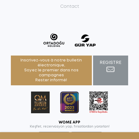
Contact
Inscrivez-vous à notre bulletin
REGISTRE
électronique,
Soyez le premier dans nos
campagnes
Rester informé!
WOME APP
Keşfet, rezervasyon yap,
fırsatlardan yararlan!